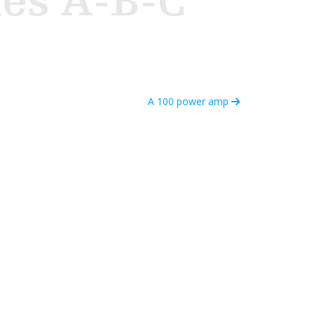
ies A-B-C
A 100 power amp