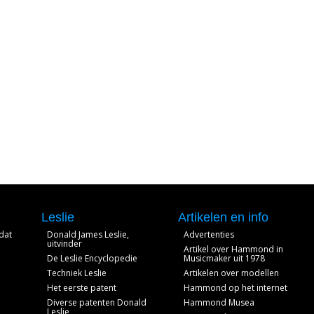
Leslie
Artikelen en info
dat
Donald James Leslie,
Advertenties
uitvinder
Artikel over Hammond in
De Leslie Encyclopedie
Musicmaker uit 1978
Techniek Leslie
Artikelen over modellen
Het eerste patent
Hammond op het internet
Diverse patenten Donald
Hammond Musea
Leslie