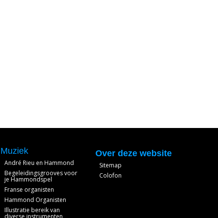
Muziek
Over deze website
André Rieu en Hammond
Sitemap
Begeleidingsgrooves voor
Colofon
je Hammondspel
Franse organisten
Hammond Organisten
Illustratie bereik van
diverse instrumenten