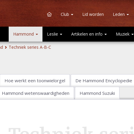
Club
Lid worden
Leden
Hammond
Leslie
Artikelen en info
Muziek
nd
Techniek series A-B-C
Hoe werkt een toonwielorgel
De Hammond Encyclopedie
Hammond wetenswaardigheden
Hammond Suzuki