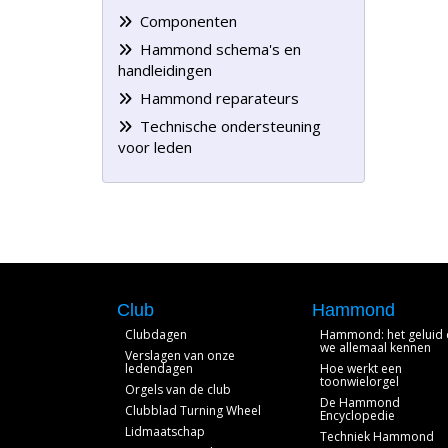
Componenten
Hammond schema's en
handleidingen
Hammond reparateurs
Technische ondersteuning
voor leden
Club
Hammond
Clubdagen
Hammond: het geluid 
we allemaal kennen
Verslagen van onze
ledendagen
Hoe werkt een
toonwielorgel
Orgels van de club
De Hammond
Clubblad Turning Wheel
Encyclopedie
Lidmaatschap
Techniek Hammond