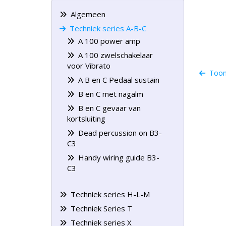
Algemeen
Techniek series A-B-C
A 100 power amp
A 100 zwelschakelaar
voor Vibrato
Toonw
A B en C Pedaal sustain
B en C met nagalm
B en C gevaar van
kortsluiting
Dead percussion on B3-
C3
Handy wiring guide B3-
C3
Techniek series H-L-M
Techniek Series T
Techniek series X