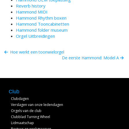
Reverb history
Hammond MIDI
Hammond Rhythm boxen
Hammond Tooncabinetten
Hammond folder museum
Orgel Uitbreidingen
Hoe werkt een toonwielorgel
De eerste Hammond: Model A
Club
Clubdagen
Verslagen van onze ledendagen
Orgels van de club
Clubblad Turning Wheel
Lidmaatschap
Bestuur en werkgroepen