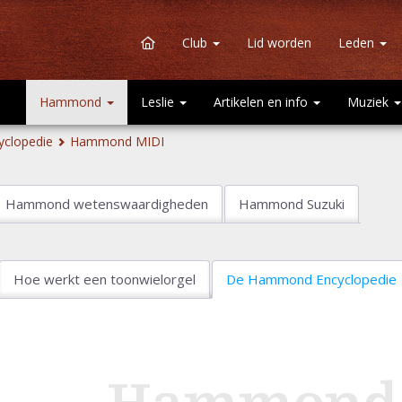
Club
Lid worden
Leden
Hammond
Leslie
Artikelen en info
Muziek
clopedie
Hammond MIDI
Hammond wetenswaardigheden
Hammond Suzuki
Hoe werkt een toonwielorgel
De Hammond Encyclopedie