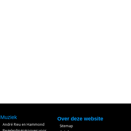
Muziek
Over deze website
André Rieu en Hammond
Sitemap
Begeleidingsgrooves voor