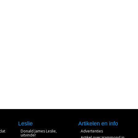
Leslie
Artikelen en info
dat
Donald James Leslie,
Advertenties
uitvinder
Artikel over Hammond in