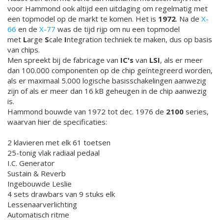
voor Hammond ook altijd een uitdaging om regelmatig met
een topmodel op de markt te komen. Het is
1972
. Na de
X-
66
en de
X-77
was de tijd rijp om nu een topmodel
met
L
arge
S
cale
I
ntegration techniek te maken, dus op basis
van chips.
Men spreekt bij de fabricage van
IC's
van
LSI
, als er meer
dan 100.000 componenten op de chip geïntegreerd worden,
als er maximaal 5.000 logische basisschakelingen aanwezig
zijn of als er meer dan 16 kB geheugen in de chip aanwezig
is.
Hammond bouwde van 1972 tot dec. 1976 de
2100
series,
waarvan hier de specificaties:
2 klavieren met elk 61 toetsen
25-tonig vlak radiaal pedaal
I.C. Generator
Sustain & Reverb
Ingebouwde Leslie
4 sets drawbars van 9 stuks elk
Lessenaarverlichting
Automatisch ritme