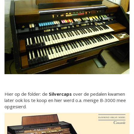
Hier op de folder: de
Silvercaps
over de
pedalen kwamen
later ook los te koop en hier werd o.a. menige B-3000 mee
opgesierd.