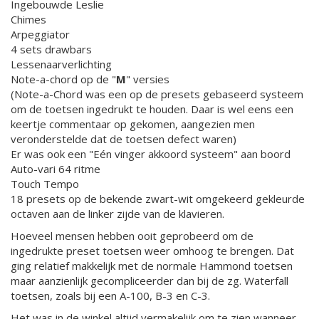
Ingebouwde Leslie
Chimes
Arpeggiator
4 sets drawbars
Lessenaarverlichting
Note-a-chord op de "
M
" versies
(Note-a-Chord was een op de presets gebaseerd systeem
om de toetsen ingedrukt te houden. Daar is wel eens een
keertje commentaar op gekomen, aangezien men
veronderstelde dat de toetsen defect waren)
Er was ook een "Eén vinger akkoord systeem" aan boord
Auto-vari 64 ritme
Touch Tempo
18 presets op de bekende zwart-wit omgekeerd gekleurde
octaven aan de linker zijde van de klavieren.
Hoeveel mensen hebben ooit geprobeerd om de
ingedrukte preset toetsen weer omhoog te brengen. Dat
ging relatief makkelijk met de normale Hammond toetsen
maar aanzienlijk gecompliceerder dan bij de zg. Waterfall
toetsen, zoals bij een A-100, B-3 en C-3.
Het was in de winkel altijd vermakelijk om te zien wanneer