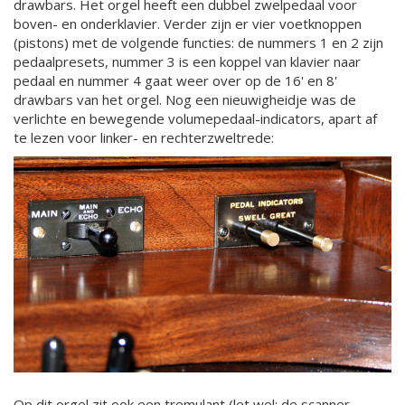
drawbars. Het orgel heeft een dubbel zwelpedaal voor
boven- en onderklavier. Verder zijn er vier voetknoppen
(pistons) met de volgende functies: de nummers 1 en 2 zijn
pedaalpresets, nummer 3 is een koppel van klavier naar
pedaal en nummer 4 gaat weer over op de 16' en 8'
drawbars van het orgel. Nog een nieuwigheidje was de
verlichte en bewegende volumepedaal-indicators, apart af
te lezen voor linker- en rechterzweltrede:
Op dit orgel zit ook een tremulant (let wel: de scanner-