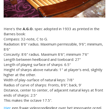
Here's the
A.G.O.
spec adopted in 1933 as printed in the
Barnes book:
Compass: 32-note, C to G.
Radiation: 8'6" radius. Maximum permissible, 9'6"; minimum,
8'6"
Concavity: 8'6" radius. Maximum 8'6"; minimum 7'6"
Length between heelboard and toeboard: 27"
Length of playing surface of sharps: 6.5"
Height of sharps above naturals: 1" at player's end, slightly
higher at the other.
Width of play-surface of natural keys: 7/8"
Radius of curve of sharps: Fronts, 8'6"; back, 9'
Distance, center to center, of adjacent natural keys at front
ends of sharps: 2.5"
This makes the octave 17.5".
Hier
een fraaie videorondleiding over het imposante orgel.