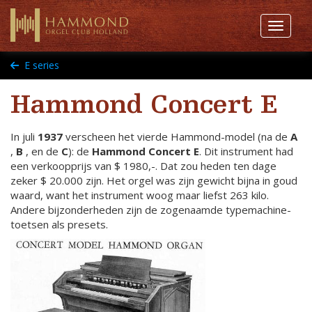
Toggle 
E series
Hammond Concert E
In juli
1937
verscheen het vierde Hammond-model (na de
A
,
B
, en de
C
): de
Hammond Concert E
. Dit instrument had
een verkoopprijs van $ 1980,-. Dat zou heden ten dage
zeker $ 20.000 zijn. Het orgel was zijn gewicht bijna in goud
waard, want het instrument woog maar liefst 263 kilo.
Andere bijzonderheden zijn de zogenaamde typemachine-
toetsen als presets.