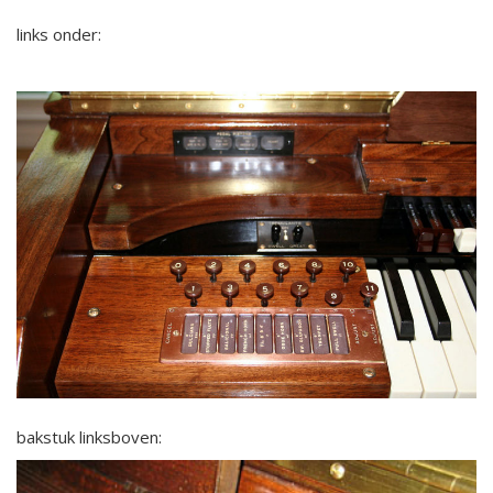
links onder:
bakstuk linksboven: