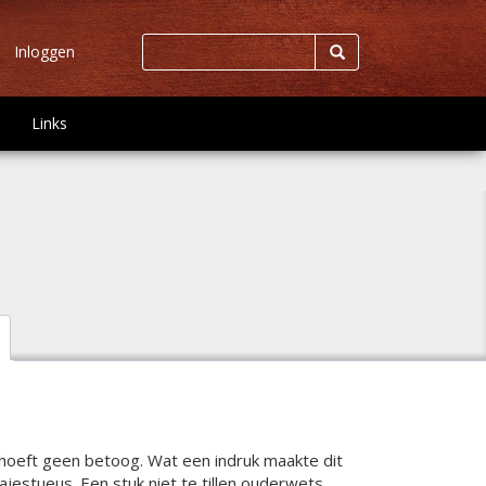
Inloggen
Links
hoeft geen betoog. Wat een indruk maakte dit
jestueus. Een stuk niet te tillen ouderwets