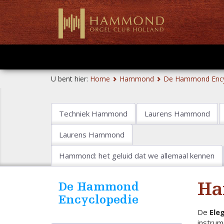
U bent hier:
Home
Hammond
De Hammond Ency
Techniek Hammond
Laurens Hammond
Laurens Hammond
Hammond: het geluid dat we allemaal kennen
Ha
De Hammond
Encyclopedie
De
Ele
instrum