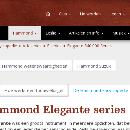
Club
Lid worden
Leden
Hammond
Leslie
Artikelen en info
Muziek
clopedie
A-K series
E series
Elegante 340.000 Series
Hammond wetenswaardigheden
Hammond Suzuki
Hoe werkt een toonwielorgel
De Hammond Encyclopedie
mmond Elegante series
gante
was een groots instrument, in meerdere opzichten, dat be
ent op een ieder die het aanschouwde. Zelfs de afwerking was ma