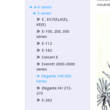
meubel
A-K series
E series
E , EV,F(E),K(E),
KE(E)
E-100, 200, 300
series
E-112
E-182
Concert E
Everett 2000-3000
series
Elegante 340.000
Series
Elegante XH 272-
273
E-262