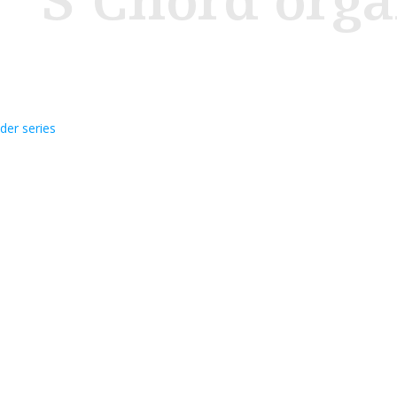
S Chord orga
er series