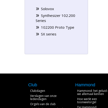
Solovox
Synthesizer 102.200
Series
102200 Proto Type
SX series
Club
Hammond
Clubdagen
Hammond: het geluid 
we allemaal kennen
Verslagen van onze
ledendagen
Hoe werkt een
toonwielorgel
Orgels van de club
De Hammond