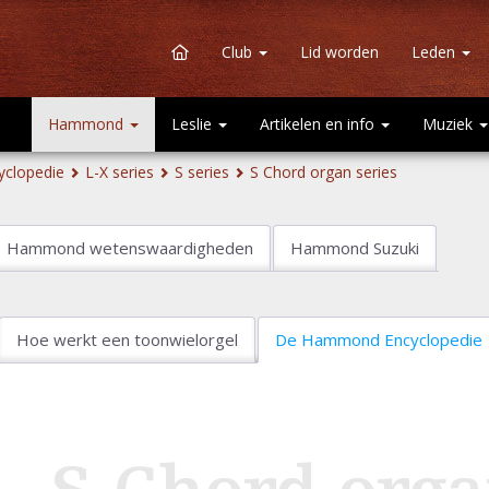
Club
Lid worden
Leden
Hammond
Leslie
Artikelen en info
Muziek
clopedie
L-X series
S series
S Chord organ series
Hammond wetenswaardigheden
Hammond Suzuki
Hoe werkt een toonwielorgel
De Hammond Encyclopedie