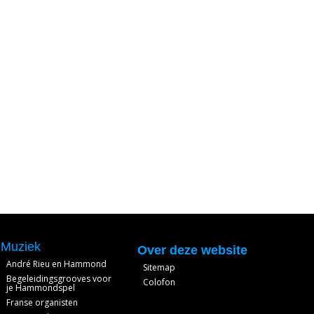
Muziek
Over deze website
André Rieu en Hammond
Sitemap
Begeleidingsgrooves voor
Colofon
je Hammondspel
Franse organisten