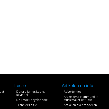
Leslie
Artikelen en info
dat
Donald James Leslie,
Advertenties
uitvinder
Artikel over Hammond in
De Leslie Encyclopedie
Musicmaker uit 1978
Techniek Leslie
Artikelen over modellen