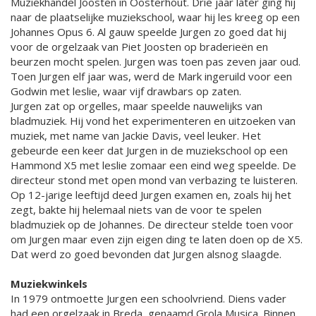
Muziekhandel Joosten in Oosterhout. Drie jaar later ging hij
naar de plaatselijke muziekschool, waar hij les kreeg op een
Johannes Opus 6. Al gauw speelde Jurgen zo goed dat hij
voor de orgelzaak van Piet Joosten op braderieën en
beurzen mocht spelen. Jurgen was toen pas zeven jaar oud.
Toen Jurgen elf jaar was, werd de Mark ingeruild voor een
Godwin met leslie, waar vijf drawbars op zaten.
Jurgen zat op orgelles, maar speelde nauwelijks van
bladmuziek. Hij vond het experimenteren en uitzoeken van
muziek, met name van Jackie Davis, veel leuker. Het
gebeurde een keer dat Jurgen in de muziekschool op een
Hammond X5 met leslie zomaar een eind weg speelde. De
directeur stond met open mond van verbazing te luisteren.
Op 12-jarige leeftijd deed Jurgen examen en, zoals hij het
zegt, bakte hij helemaal niets van de voor te spelen
bladmuziek op de Johannes. De directeur stelde toen voor
om Jurgen maar even zijn eigen ding te laten doen op de X5.
Dat werd zo goed bevonden dat Jurgen alsnog slaagde.
Muziekwinkels
In 1979 ontmoette Jurgen een schoolvriend. Diens vader
had een orgelzaak in Breda, genaamd Grola Musica. Binnen