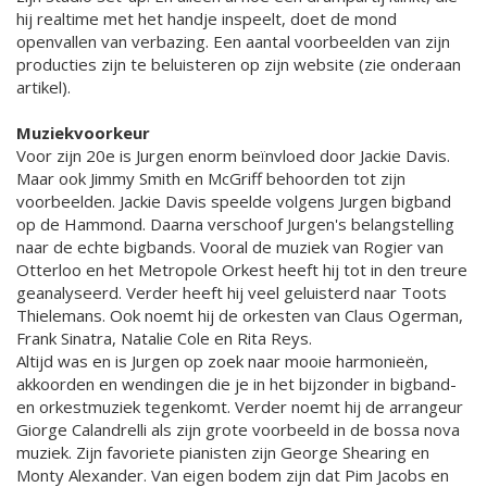
hij realtime met het handje inspeelt, doet de mond
openvallen van verbazing. Een aantal voorbeelden van zijn
producties zijn te beluisteren op zijn website (zie onderaan
artikel).
Muziekvoorkeur
Voor zijn 20e is Jurgen enorm beïnvloed door Jackie Davis.
Maar ook Jimmy Smith en McGriff behoorden tot zijn
voorbeelden. Jackie Davis speelde volgens Jurgen bigband
op de Hammond. Daarna verschoof Jurgen's belangstelling
naar de echte bigbands. Vooral de muziek van Rogier van
Otterloo en het Metropole Orkest heeft hij tot in den treure
geanalyseerd. Verder heeft hij veel geluisterd naar Toots
Thielemans. Ook noemt hij de orkesten van Claus Ogerman,
Frank Sinatra, Natalie Cole en Rita Reys.
Altijd was en is Jurgen op zoek naar mooie harmonieën,
akkoorden en wendingen die je in het bijzonder in bigband-
en orkestmuziek tegenkomt. Verder noemt hij de arrangeur
Giorge Calandrelli als zijn grote voorbeeld in de bossa nova
muziek. Zijn favoriete pianisten zijn George Shearing en
Monty Alexander. Van eigen bodem zijn dat Pim Jacobs en