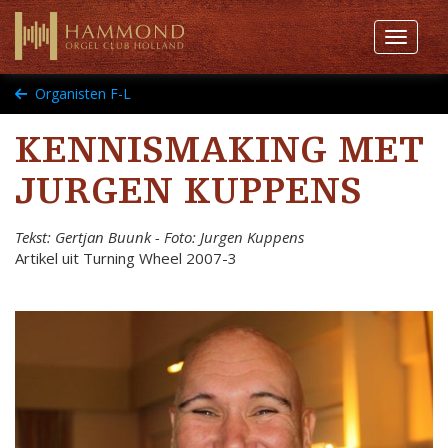
Toggle 
Organisten F-L
KENNISMAKING MET
JURGEN KUPPENS
Tekst: Gertjan Buunk - Foto: Jurgen Kuppens
Artikel uit Turning Wheel 2007-3