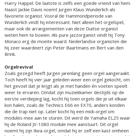
Harry Happel. De laatste is zelfs een goede vriend van hem.
Naast Jackie Davis noemt Jurgen Klaus Wunderlich als
favoriete organist. Vooral de Hammondperiode van
Wunderlich vindt hij interessant. Niet alleen het orgelspel,
maar ook de arrangementen van deze Duitse organist
weten hem te boeien. Als pure jazzorganist vindt hij Tony
Monaco erg de moeite waard. Nederlandse organisten die
hij zeer waardeert zijn Peter Baartmans en Bert van den
Brink.
Orgelrevival
Zoals gezegd heeft Jurgen jarenlang geen orgel aangeraakt.
Toch heeft hij vier jaar geleden weer een orgel gekocht, om
het gevoel dat je krijgt als je met handen én voeten speelt
weer te ervaren. Omdat zijn muziekkamer destijds op de
eerste verdieping lag, kocht hij toen orgels die je uit elkaar
kon halen, zoals de Technics E66 en EX70, anders konden
die de trap niet op. Later kocht hij een midi-orgel om
modules mee aan te sturen. Dit werd de Yamaha EL25 waar
hij de Roland JV-1080 module mee aanstuurt. Dit orgel
noemt hij zijn Ikea-orgel, omdat hij er zelf een kast omheen