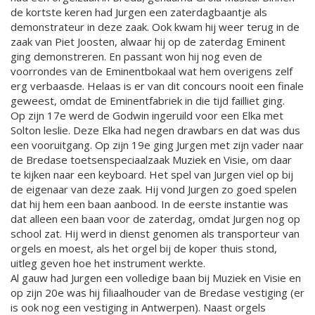
de kortste keren had Jurgen een zaterdagbaantje als
demonstrateur in deze zaak. Ook kwam hij weer terug in de
zaak van Piet Joosten, alwaar hij op de zaterdag Eminent
ging demonstreren. En passant won hij nog even de
voorrondes van de Eminentbokaal wat hem overigens zelf
erg verbaasde. Helaas is er van dit concours nooit een finale
geweest, omdat de Eminentfabriek in die tijd failliet ging.
Op zijn 17e werd de Godwin ingeruild voor een Elka met
Solton leslie. Deze Elka had negen drawbars en dat was dus
een vooruitgang. Op zijn 19e ging Jurgen met zijn vader naar
de Bredase toetsenspeciaalzaak Muziek en Visie, om daar
te kijken naar een keyboard. Het spel van Jurgen viel op bij
de eigenaar van deze zaak. Hij vond Jurgen zo goed spelen
dat hij hem een baan aanbood. In de eerste instantie was
dat alleen een baan voor de zaterdag, omdat Jurgen nog op
school zat. Hij werd in dienst genomen als transporteur van
orgels en moest, als het orgel bij de koper thuis stond,
uitleg geven hoe het instrument werkte.
Al gauw had Jurgen een volledige baan bij Muziek en Visie en
op zijn 20e was hij filiaalhouder van de Bredase vestiging (er
is ook nog een vestiging in Antwerpen). Naast orgels