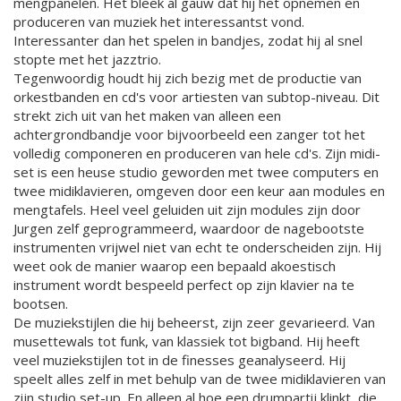
mengpanelen. Het bleek al gauw dat hij het opnemen en
produceren van muziek het interessantst vond.
Interessanter dan het spelen in bandjes, zodat hij al snel
stopte met het jazztrio.
Tegenwoordig houdt hij zich bezig met de productie van
orkestbanden en cd's voor artiesten van subtop-niveau. Dit
strekt zich uit van het maken van alleen een
achtergrondbandje voor bijvoorbeeld een zanger tot het
volledig componeren en produceren van hele cd's. Zijn midi-
set is een heuse studio geworden met twee computers en
twee midiklavieren, omgeven door een keur aan modules en
mengtafels. Heel veel geluiden uit zijn modules zijn door
Jurgen zelf geprogrammeerd, waardoor de nagebootste
instrumenten vrijwel niet van echt te onderscheiden zijn. Hij
weet ook de manier waarop een bepaald akoestisch
instrument wordt bespeeld perfect op zijn klavier na te
bootsen.
De muziekstijlen die hij beheerst, zijn zeer gevarieerd. Van
musettewals tot funk, van klassiek tot bigband. Hij heeft
veel muziekstijlen tot in de finesses geanalyseerd. Hij
speelt alles zelf in met behulp van de twee midiklavieren van
zijn studio set-up. En alleen al hoe een drumpartij klinkt, die