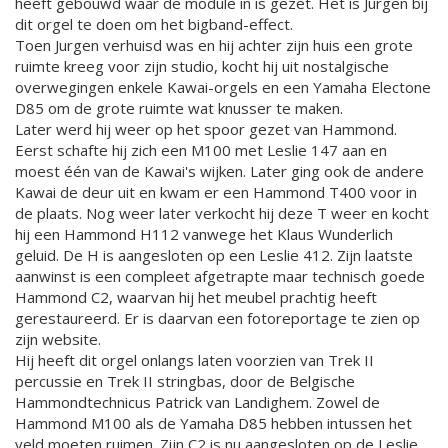
heeft gebouwd waar de module in is gezet. Het is Jurgen bij
dit orgel te doen om het bigband-effect.
Toen Jurgen verhuisd was en hij achter zijn huis een grote
ruimte kreeg voor zijn studio, kocht hij uit nostalgische
overwegingen enkele Kawai-orgels en een Yamaha Electone
D85 om de grote ruimte wat knusser te maken.
Later werd hij weer op het spoor gezet van Hammond.
Eerst schafte hij zich een M100 met Leslie 147 aan en
moest één van de Kawai's wijken. Later ging ook de andere
Kawai de deur uit en kwam er een Hammond T400 voor in
de plaats. Nog weer later verkocht hij deze T weer en kocht
hij een Hammond H112 vanwege het Klaus Wunderlich
geluid. De H is aangesloten op een Leslie 412. Zijn laatste
aanwinst is een compleet afgetrapte maar technisch goede
Hammond C2, waarvan hij het meubel prachtig heeft
gerestaureerd. Er is daarvan een fotoreportage te zien op
zijn website.
Hij heeft dit orgel onlangs laten voorzien van Trek II
percussie en Trek II stringbas, door de Belgische
Hammondtechnicus Patrick van Landighem. Zowel de
Hammond M100 als de Yamaha D85 hebben intussen het
veld moeten ruimen. Zijn C2 is nu aangesloten op de Leslie