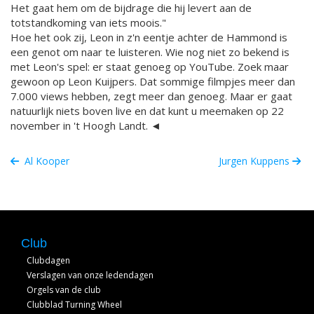
Het gaat hem om de bijdrage die hij levert aan de
totstandkoming van iets moois."
Hoe het ook zij, Leon in z'n eentje achter de Hammond is
een genot om naar te luisteren. Wie nog niet zo bekend is
met Leon's spel: er staat genoeg op YouTube. Zoek maar
gewoon op Leon Kuijpers. Dat sommige filmpjes meer dan
7.000 views hebben, zegt meer dan genoeg. Maar er gaat
natuurlijk niets boven live en dat kunt u meemaken op 22
november in 't Hoogh Landt. ◄
Al Kooper
Jurgen Kuppens
Club
Clubdagen
Verslagen van onze ledendagen
Orgels van de club
Clubblad Turning Wheel