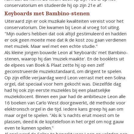
conservatorium en studeerde hij op zijn 21e af.
Keyboards met Bambino-stenen
Uiteraard zijn er ook muzikale kwaliteiten vereist voor het
conservatorium. Die kwamen bij Leon al vroeg tot uiting.
"Mijn ouders hebben dat ook altijd gestimuleerd en hadden
er ook geen moeite mee dat ik de kost zou gaan verdienen
met muziek. Maar wel met een echte studie."
Als kleine jongen bouwde Leon al 'keyboards' met Bambino-
stenen, waarop hij dan 'muziek maakte'. En de booklets uit
de elpees van Boek & Plaat zette hij op een zelf
geconstrueerde muziekstandaard, om dirigent te spelen.
Op zijn elfde verjaardag werd Leon verrast met een Solina
orgel, dat speciaal voor hem gekocht was. Diezelfde dag
had hij ook zijn eerste muziekles bij een plaatselijke
muziekdocent. Binnen een jaar had de ambitieuze Leon alle
16 boeken van Carlo West doorgewerkt, dé methode voor
elektronisch orgel in die tijd. Iedere kans greep hij aan om
maar orgel te spelen. "Als ik 's nachts eruit moest om te
plassen, deed ik de koptelefoon in het orgel om nog gauw
even te kunnen spelen."