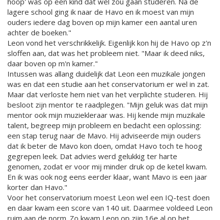
hoop' was op een kind dat wel zou gaan studeren. Na de
lagere school ging ik naar de Havo en ik moest van mijn
ouders iedere dag boven op mijn kamer een aantal uren
achter de boeken."
Leon vond het verschrikkelijk. Eigenlijk kon hij de Havo op z'n
sloffen aan, dat was het probleem niet. "Maar ik deed niks,
daar boven op m'n kamer."
Intussen was allang duidelijk dat Leon een muzikale jongen
was en dat een studie aan het conservatorium er wel in zat.
Maar dat verloste hem niet van het verplichte studeren. Hij
besloot zijn mentor te raadplegen. "Mijn geluk was dat mijn
mentor ook mijn muziekleraar was. Hij kende mijn muzikale
talent, begreep mijn probleem en bedacht een oplossing:
een stap terug naar de Mavo. Hij adviseerde mijn ouders
dat ik beter de Mavo kon doen, omdat Havo toch te hoog
gegrepen leek. Dat advies werd gelukkig ter harte
genomen, zodat er voor mij minder druk op de ketel kwam.
En ik was ook nog eens eerder klaar, want Mavo is een jaar
korter dan Havo."
Voor het conservatorium moest Leon wel een IQ-test doen
en daar kwam een score van 140 uit. Daarmee voldeed Leon
ruim aan de norm. Zo kwam Leon op zijn 16e al op het