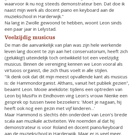
waarvoor ik nu nog steeds demonstrateur ben. Dat doe ik
naast mijn werk als docent piano en keyboard aan de
muziekschool in Harderwijk."
Na lang in Zwolle gewoond te hebben, woont Leon sinds
een paar jaar in Lelystad.
Veelzijdig musicus
De man die aanvankelijk van plan was zijn hele werkende
leven lang docent te zijn aan het conservatorium, heeft zich
(gelukkig!) uiteindelijk toch ontwikkeld tot een veelzijdig
musicus. Binnen de vereniging kennen we Leon vooral als
virtuoos organist, die zich thuis voelt in alle stijlen.
"Ik denk ook dat dit mijn meest opvallende kant als musicus
is: de Hammondorganist. Althans, vanuit het publiek gezien",
beaamt Leon. Mooie anekdote: tijdens een optreden van
Leon bij MusiFix in Eindhoven ving Leon's vrouw Nienke een
gesprek op tussen twee bezoekers: 'Moet je nagaan, hij
heeft ook nog een gezin met vijf kinderen…'
Maar Hammond is slechts één onderdeel van Leon's brede
scala aan muzikale activiteiten. We noemden al dat hij
demonstrateur is voor Roland en docent piano/keyboard
aan de muziekschool in Harderwijk. Maar er is veel meer.