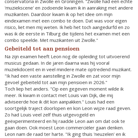
conservatoria in Zwolle en Groningen. "Zwolle had een echte
'muziekscene' en zodoende kwam ik in aanraking met andere
muzikanten. Daardoor kwam ik op het idee om mijn
eindexamen met een combo te doen. Dat was voor eigen
risico, liet men mij weten. Ik heb het toch aangedurfd en zo
was ik de eerste in Tilburg die tijdens het examen met een
combo speelde. Met muzikanten uit Zwolle."
Gebeiteld tot aan pensioen
Na zijn examen heeft Leon nog de opleiding tot uitvoerend
musicus gedaan. In de jaren daarna was hij vooral
muziekdocent en in veel mindere mate optredend muzikant.
"Ik had een vaste aanstelling in Zwolle en zat voor mijn
gevoel gebeiteld tot aan mijn pensioen in 2026."
Toch liep het anders. "Op een gegeven moment wilde ik
meer. Ik kwam in contact met Louis van Dijk, die mij
adviseerde hoe ik dit kon aanpakken." Louis had een
soortgelijk traject doorlopen en kon Leon wijze raad geven.
Zo had Louis veel zelf thuis uitgevogeld en
geëxperimenteerd en hij raadde Leon aan om dat ook te
gaan doen. Ook moest Leon commerciëler gaan denken.
Leon nam de raad ter harte. "Ik ging thuis 'neuzelen' en ik