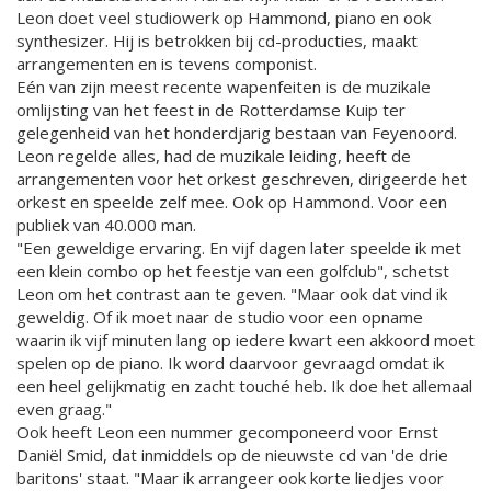
Leon doet veel studiowerk op Hammond, piano en ook
synthesizer. Hij is betrokken bij cd-producties, maakt
arrangementen en is tevens componist.
Eén van zijn meest recente wapenfeiten is de muzikale
omlijsting van het feest in de Rotterdamse Kuip ter
gelegenheid van het honderdjarig bestaan van Feyenoord.
Leon regelde alles, had de muzikale leiding, heeft de
arrangementen voor het orkest geschreven, dirigeerde het
orkest en speelde zelf mee. Ook op Hammond. Voor een
publiek van 40.000 man.
"Een geweldige ervaring. En vijf dagen later speelde ik met
een klein combo op het feestje van een golfclub", schetst
Leon om het contrast aan te geven. "Maar ook dat vind ik
geweldig. Of ik moet naar de studio voor een opname
waarin ik vijf minuten lang op iedere kwart een akkoord moet
spelen op de piano. Ik word daarvoor gevraagd omdat ik
een heel gelijkmatig en zacht touché heb. Ik doe het allemaal
even graag."
Ook heeft Leon een nummer gecomponeerd voor Ernst
Daniël Smid, dat inmiddels op de nieuwste cd van 'de drie
baritons' staat. "Maar ik arrangeer ook korte liedjes voor