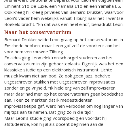
Al snel werd de Solina te beperkt voor Leon en volgden een
Eminent 510 De Luxe, een Yamaha E10 en een Yamaha E5.
Ook kreeg hij kreeg privéles van Bernard Drukker, waarvoor
Leon's vader hem wekelijks vanuit Tilburg naar het Twentse
Boekelo bracht. "En dat was een heel eind", benadrukt Leon.
Naar het conservatorium
Bernard Drukker wilde Leon graag op het conservatorium in
Enschede hebben, maar Leon gaf zelf de voorkeur aan het
voor hem vertrouwde Tilburg.
En aldus ging Leon elektronisch orgel studeren aan het
conservatorium in zijn geboorteplaats. Eigenlijk was het een
klassieke studie op een elektronisch instrument. Lichte
muziek kwam niet aan bod. Zo ook geen jazz, behalve
uitgeschreven stukken met uitgeschreven improvisaties
zonder enige vrijheid. "Ik hield erg van zelf improviseren,
maar daar had men op het conservatorium geen boodschap
aan. Toen ze merkten dat ik medestudenten
improvisatietips gaf, werd hen verboden om nog langer van
mij tips aan te nemen. Dat ging zo in die tijd."
Maar Leon's studie ging voorspoedig en voordat hij
afstudeerde, kon hij al als docent beginnen aan de