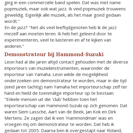
ging in een commerciële band spelen. Dat was met name
popmuziek, maar ook wat jazz. Ik vind popmuziek trouwens
geweldig. Eigenlijk alle muziek, als het maar goed gedaan
wordt."
En de jazz? "Net als veel leeftijdgenoten heb ik de jazz
mezelf aan moeten leren. Ik heb het geleerd door te
experimenteren, veel te luisteren en af te kijken van
anderen."
Demonstrateur bij Hammond-Suzuki
Leon had al die jaren altijd contact gehouden met de diverse
importeurs van muziekinstrumenten, waaronder de
importeur van Yamaha. Leon wilde de mogelijkheid
onderzoeken om demonstrateur te worden, maar in die tijd
(eind jaren tachtig) nam Yamaha het importeurschap zelf ter
hand en hield de toenmalige importeur op te bestaan.
"Enkele mensen uit die 'club' hebben toen het
importeurschap van Hammond-Suzuki op zich genomen. Dat
waren Siem Lassche, Aart van de Beek, Jan Kok en Dirk
Mertens. Ze zagen dat ik een 'Hammondman' was en
vroegen mij om demonstrateur te worden. Dat heb ik
gedaan tot 2005. Daarna ben ik overgestapt naar Roland,