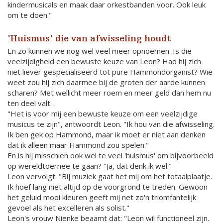
kindermusicals en maak daar orkestbanden voor. Ook leuk
om te doen."
'Huismus' die van afwisseling houdt
En zo kunnen we nog wel veel meer opnoemen. Is die
veelzijdigheid een bewuste keuze van Leon? Had hij zich
niet liever gespecialiseerd tot pure Hammondorganist? Wie
weet zou hij zich daarmee bij de groten der aarde kunnen
scharen? Met wellicht meer roem en meer geld dan hem nu
ten deel valt…
"Het is voor mij een bewuste keuze om een veelzijdige
musicus te zijn", antwoordt Leon. "Ik hou van die afwisseling.
Ik ben gek op Hammond, maar ik moet er niet aan denken
dat ik alleen maar Hammond zou spelen."
En is hij misschien ook wel te veel 'huismus' om bijvoorbeeld
op wereldtoernee te gaan? "Ja, dat denk ik wel."
Leon vervolgt: "Bij muziek gaat het mij om het totaalplaatje.
Ik hoef lang niet altijd op de voorgrond te treden. Gewoon
het geluid mooi kleuren geeft mij net zo'n triomfantelijk
gevoel als het excelleren als solist."
Leon's vrouw Nienke beaamt dat: "Leon wil functioneel zijn.